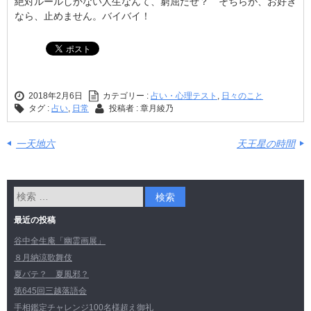
絶対ルールしかない人生なんて、窮屈だぜ？ そちらが、お好き
なら、止めません。バイバイ！
2018年2月6日
カテゴリー :
占い・心理テスト
,
日々のこと
タグ :
占い
,
日常
投稿者 : 章月綾乃
一天地六
天王星の時間
最近の投稿
谷中全生庵「幽霊画展」
８月納涼歌舞伎
夏バテ？ 夏風邪？
第645回三越落語会
手相鑑定チャレンジ100名様超え御礼