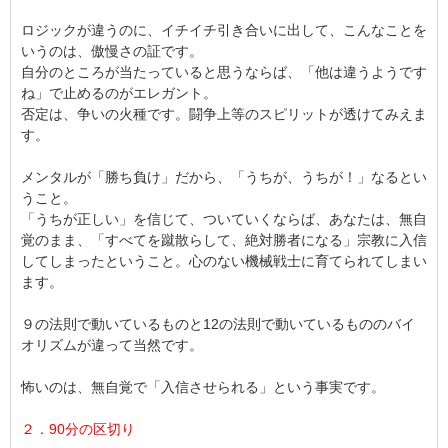
ロジックが違うのに、イチイチ引き合いに出して、こんなことを
いうのは、傲慢さの証です。
自分のところが当たっていると思うならば、「他は違うようです
ね」で止めるのがエレガント。
否定は、争いの火種です。闘争上等のスピリットが透けてみえま
す。
メンタルが「勝ち負け」だから、「うちが、うちが！」なるとい
うこと。
「うちが正しい」を信じて、ついていくならば、あなたは、無自
覚のまま、「すべてを蹴散らして、絶対勝者になる」宗教に入信
してしまったということ。心のない機械戦士に育てられてしまい
ます。
９の法則で動いているものと12の法則で動いているもののバイ
オリズムが違って当然です。
怖いのは、無自覚で「入信させられる」という事実です。
２．90分の区切り