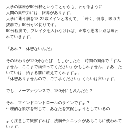
大学の講座が90分枠ということからも、わかるように
人間の集中力には、限界があります。
大学に通う層を18-22歳メインと考えて、「若く、健康、吸収力
抜群で」90分が区切りです。
90分程度で、ブレイクを入れなければ、正常な思考回路は奪わ
れていきます。
「あれ？ 休憩ないんだ」
その終わりが120分ならば、もしかしたら、時間の関係で「すみ
ません、ここまで頑張ってください」かもしれません。まあ、た
いていは、始まる前に教えてくれますよ。
「休憩ありませんので、ご了承ください」くらいは言います。
でも、ノーアナウンスで、180分にも及んだら？
それ、マインドコントロールのサインですよ？
生理的な欲求を封じて、あなたを支配しようとしているの！
よく注意して観察すれば、洗脳テクニックがあちこちに使われて
います。