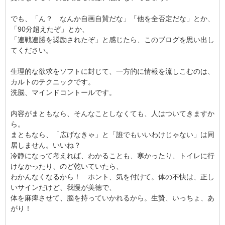
でも、「ん？ なんか自画自賛だな」「他を全否定だな」とか、
「90分超えたぞ」とか、
「連戦連勝を奨励されたぞ」と感じたら、このブログを思い出し
てください。
生理的な欲求をソフトに封じて、一方的に情報を流しこむのは、
カルトのテクニックです。
洗脳、マインドコントールです。
内容がまともなら、そんなことしなくても、人はついてきますか
ら。
まともなら、「広げなきゃ」と「誰でもいいわけじゃない」は同
居しません。いいね？
冷静になって考えれば、わかることも、寒かったり、トイレに行
けなかったり、のど乾いていたら、
わかんなくなるから！ ホント、気を付けて。体の不快は、正し
いサインだけど、我慢が美徳で、
体を麻痺させて、脳を持っていかれるから。生贄、いっちょ、あ
がり！