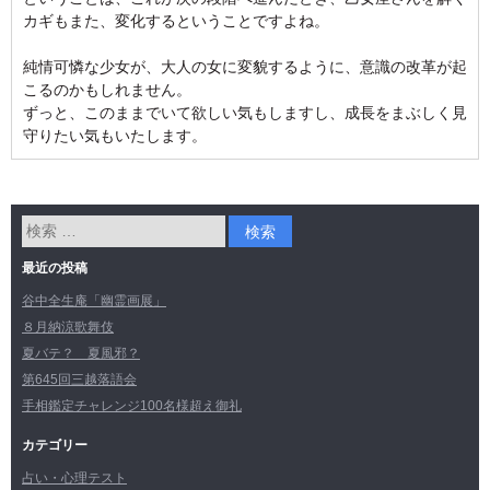
カギもまた、変化するということですよね。
純情可憐な少女が、大人の女に変貌するように、意識の改革が起
こるのかもしれません。
ずっと、このままでいて欲しい気もしますし、成長をまぶしく見
守りたい気もいたします。
最近の投稿
谷中全生庵「幽霊画展」
８月納涼歌舞伎
夏バテ？ 夏風邪？
第645回三越落語会
手相鑑定チャレンジ100名様超え御礼
カテゴリー
占い・心理テスト