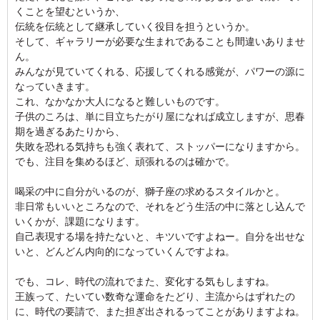
くことを望むというか、
伝統を伝統として継承していく役目を担うというか。
そして、ギャラリーが必要な生まれであることも間違いありませ
ん。
みんなが見ていてくれる、応援してくれる感覚が、パワーの源に
なっていきます。
これ、なかなか大人になると難しいものです。
子供のころは、単に目立ちたがり屋になれば成立しますが、思春
期を過ぎるあたりから、
失敗を恐れる気持ちも強く表れて、ストッパーになりますから。
でも、注目を集めるほど、頑張れるのは確かで。
喝采の中に自分がいるのが、獅子座の求めるスタイルかと。
非日常もいいところなので、それをどう生活の中に落とし込んで
いくかが、課題になります。
自己表現する場を持たないと、キツいですよねー。自分を出せな
いと、どんどん内向的になっていくんですよね。
でも、コレ、時代の流れでまた、変化する気もしますね。
王族って、たいてい数奇な運命をたどり、主流からはずれたの
に、時代の要請で、また担ぎ出されるってことがありますよね。