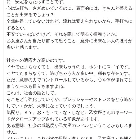
に、安定をもたらすことです。
心は波打ち、さざめいているのに、表面的には、きちんと整える
ことが出来るでしょう？
全然納得していないけれど、流れは変えられないから、手打ちに
するとか。
不安でいっぱいだけど、それを隠して明るく振舞うとか。
乙女座さんが当たり前って思うこと、意外に出来ない人のほうが
多いと感じます。
社会への適応力が高いのです。
イヤでたまらなくても、出来ちゃうのは、ホントにスゴイです。
イヤでたまらなくて、逃げちゃう人が多い中、稀有な存在です。
ただ、意志の力でコントロールしているから、心や体が壊れてし
まうケースも目立ちますよね。
これは、社会の話として。
そこをどう強化していくか、プレッシャーやストレスをどう逃が
していくかが、大事になっていくのでしょう。
気配り、ＫＹ、お・も・て・な・しなど、乙女座さんのキーワー
ドがクローズアップされている印象があります。
ある意味、社会の成熟度が乙女座のレベルということかもしれま
せん。
ということは、これが次の段階へ進んだとき、乙女座さんを解く