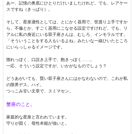
あー、記憶の奥底にひとりだけいましたけれど。でも、レアケー
スですね（きっぱり）。
そして、星座適性としては、とにかく器用で、世渡り上手ですか
ら、不倫とか、すごく器用にこなせる設定ですけれど、でも、リ
アルに私の身近にいる双子座さんは、むしろ、インモラルです。
「そういうことをする人もいるよね」みたいな一線ひいたところ
にいらっしゃるイメージです。
惚れっぽく、口説き上手で、飽きっぽく……。
一応、そういう設定ですが、いかがなものでしょう？
どうあがいても、賢い双子座さんにはかなわないので、これが私
の限界デス。ハイ。
つっこみ甘い文章で、スミマセン。
蟹座のこと。
家庭的な星座と言われています。
守りが固く、母性本能が強いと。