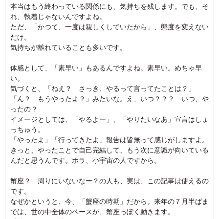
本当はもう終わっている関係にも、気持ちを残します。でも、そ
れ、執着じゃないんですよね。
ただ、「かつて、一度は親しくしていたから」、態度を変えない
だけ。
気持ちが離れていることも多いです。
体感として、「素早い」もあるんですよね。素早い。めちゃ早
い。
気づくと、「ねえ？ さっき、やるって言ってたことは？」
「ん？ もうやったよ？」みたいな。え、いつ？？？ いつ、や
ったの？
イメージとしては、「やるよー」、「やりたいなあ」宣言はしょ
っちゅう。
「やったよ」「行ってきたよ」報告は皆無って感じがしますよ。
きっと、やったことで自己完結して、もう次に意識が向いている
んだと思うんです。ホラ、小宇宙の人ですから。
蟹座？ 周りにいないなー？の人も、実は、この記事は使えるの
です。
なぜかというと、今、「蟹座の時期」だから。来年の７月半ばま
では、世の中全体のベースが、蟹座っぽく動きます。