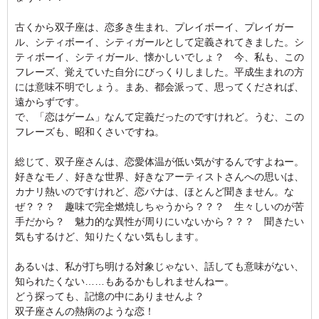
古くから双子座は、恋多き生まれ、プレイボーイ、プレイガー
ル、シティボーイ、シティガールとして定義されてきました。シ
ティボーイ、シティガール、懐かしいでしょ？ 今、私も、この
フレーズ、覚えていた自分にびっくりしました。平成生まれの方
には意味不明でしょう。まあ、都会派って、思ってくだされば、
遠からずです。
で、「恋はゲーム」なんて定義だったのですけれど。うむ、この
フレーズも、昭和くさいですね。
総じて、双子座さんは、恋愛体温が低い気がするんですよねー。
好きなモノ、好きな世界、好きなアーティストさんへの思いは、
カナリ熱いのですけれど、恋バナは、ほとんど聞きません。な
ぜ？？？ 趣味で完全燃焼しちゃうから？？？ 生々しいのが苦
手だから？ 魅力的な異性が周りにいないから？？？ 聞きたい
気もするけど、知りたくない気もします。
あるいは、私が打ち明ける対象じゃない、話しても意味がない、
知られたくない……もあるかもしれませんねー。
どう探っても、記憶の中にありませんよ？
双子座さんの熱病のような恋！