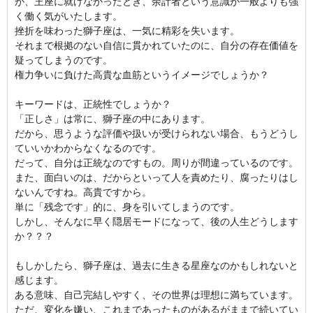
が、王座に就けなかったとき、余計者という意識が一般よりも強
く働く気がいたします。
挫折を味わった獅子座は、一気に精彩を失います。
それまで根拠のない自信に貫かれていたのに、自分の存在価値を
疑ってしまうのです。
権力争いに負けた高貴な血筋というイメージでしょうか？
キーワードは、正統性でしょうか？
「正しさ」は常に、獅子座の中にあります。
だから、思うような評価や扱いが受けられない場合、もうどうし
ていいかわからなくなるのです。
だって、自分は正統なのですもの。周りが間違っているのです。
また、面白いのは、だからといって人を責めたり、腐ったりはし
ないんですね。高貴ですから。
単に「残念です」的に、身を引いてしまうのです。
しかし、そんなに早く隠居モードになって、後の人生どうします
か？？？
もしかしたら、獅子座は、過去に生きる星座なのかもしれないと
感じます。
ある意味、自己完結しやすく、その世界は理想に満ちています。
ただ、変化を嫌い、これまであったものがあるがままで続いてい