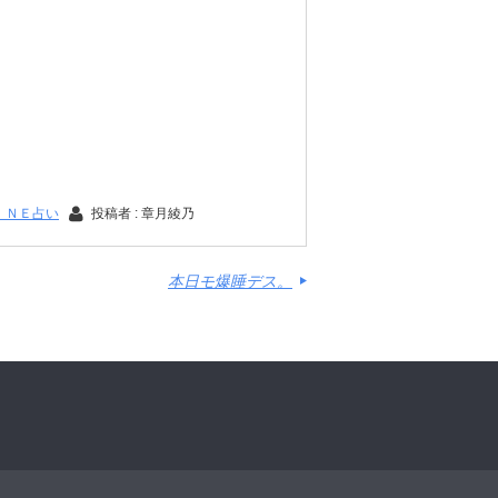
ＩＮＥ占い
投稿者 : 章月綾乃
本日モ爆睡デス。