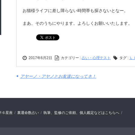
お猫様ライフに差し障らない時間帯も探さないとなー。
まあ、そのうちにやります。よろしくお願いいたします。
2017年6月2日
カテゴリー :
占い・心理テスト
タグ :
Ｌ
アヤーノ・アヤノとお友達になってネ！
半６星座
裏運命数占い
執筆、監修のご依頼、個人鑑定などはこちらへ