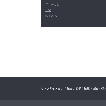
日々のこと
日常
映画2022
セレブダイス占い
星占い前半６星座
星占い後