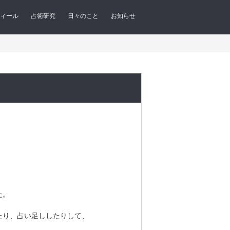
ィール
占術研究
日々のこと
お知らせ
。
た。
たり、占い足ししたりして、