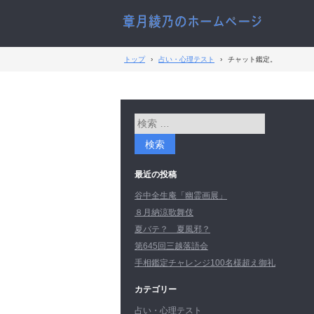
トップ
›
占い・心理テスト
›
チャット鑑定。
最近の投稿
谷中全生庵「幽霊画展」
８月納涼歌舞伎
夏バテ？ 夏風邪？
第645回三越落語会
手相鑑定チャレンジ100名様超え御礼
カテゴリー
占い・心理テスト