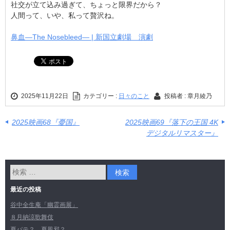
社交が立て込み過ぎて、ちょっと限界だから？
人間って、いや、私って贅沢ね。
鼻血―The Nosebleed― | 新国立劇場 演劇
2025年11月22日
カテゴリー :
日々のこと
投稿者 : 章月綾乃
2025映画68『憂国』
2025映画69『落下の王国 4K
デジタルリマスター』
最近の投稿
谷中全生庵「幽霊画展」
８月納涼歌舞伎
夏バテ？ 夏風邪？