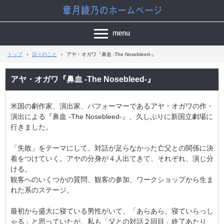
トップ
›
日々のこと
›
アヤ・オガワ『鼻血 -The Nosebleed-』
アヤ・オガワ『鼻血 -The Nosebleed-』
米国の劇作家、演出家、パフォーマーであるアヤ・オガワの作・
演出による『鼻血 -The Nosebleed-』、久しぶりに新国立劇場に
行きました。
「失敗」をテーマにして、対話が足らなかった亡父との関係に決
着をつけていく。アヤの分身が４人出てきて、それぞれ、演じ分
ける。
観客へのいくつかの質問、観客の参加、ワークショップから生ま
れた系のステージ。
最初から盛大に寝ている男性がいて、「あらあら、寝ていらっし
ゃる」と思っていたが、私も「父との対話２回目」終了あたり