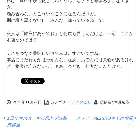
私は「世の中が進化していくなら、ちょっと頑張るよ」な生き
方。
噛み合わないとこういうことになるんだけど。
別に誰も悪くないし、みんな、違っているね、で。
友人は「銀座にあってね」と何度も言うんだけど、一応、ここが
本店なのでは？
それをつなぐ美味しいおでんは、すごいですね。
本店にまた行くかはわかんないなあ。おでんには真心があるけれ
ど、接客に心がないぜ。まあ、今どき、仕方ないんだけど。
2025年11月27日
カテゴリー :
日々のこと
投稿者 : 章月綾乃
1日でマスターする易占プロ養
メリノ MERINOさんの個展
成講座
へ