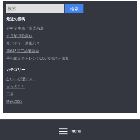
最近の投稿
谷中全生庵「幽霊画展」
８月納涼歌舞伎
夏バテ？ 夏風邪？
第645回三越落語会
手相鑑定チャレンジ100名様超え御礼
カテゴリー
占い・心理テスト
日々のこと
日常
映画2022