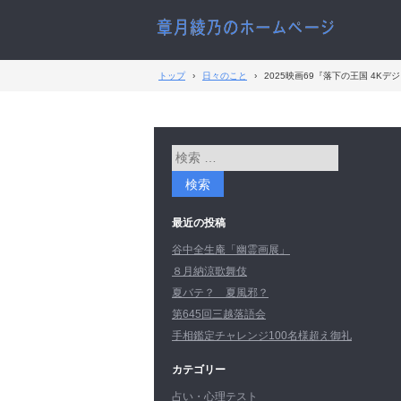
トップ
›
日々のこと
›
2025映画69『落下の王国 4K
最近の投稿
谷中全生庵「幽霊画展」
８月納涼歌舞伎
夏バテ？ 夏風邪？
第645回三越落語会
手相鑑定チャレンジ100名様超え御礼
カテゴリー
占い・心理テスト