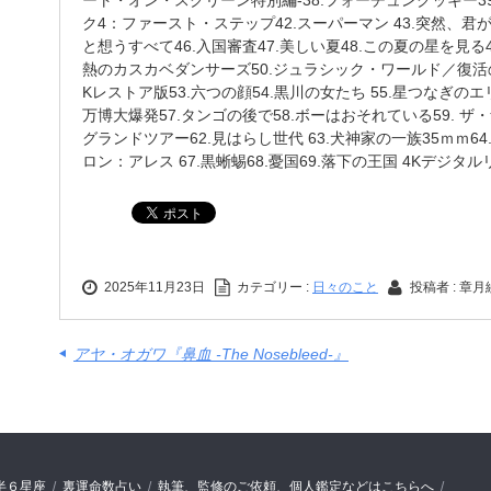
ート・オン・スクリーン特別編-38.フォーチュンクッキー39
ク4：ファースト・ステップ42.スーパーマン 43.突然、君が
と想うすべて46.入国審査47.美しい夏48.この夏の星を見
熱のカスカベダンサーズ50.ジュラシック・ワールド／復活の
Kレストア版53.六つの顔54.黒川の女たち 55.星つなぎ
万博大爆発57.タンゴの後で58.ボーはおそれている59. ザ・
グランドツアー62.見はらし世代 63.犬神家の一族35ｍｍ64.
ロン：アレス 67.黒蜥蜴68.憂国69.落下の王国 4Kデジタ
2025年11月23日
カテゴリー :
日々のこと
投稿者 : 章
アヤ・オガワ『鼻血 -The Nosebleed-』
半６星座
裏運命数占い
執筆、監修のご依頼、個人鑑定などはこちらへ