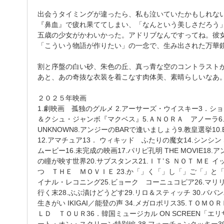
出会うタイミングが違ったら、私も泣いていたかもしれな
『鼻血』で疲れ果ててしまい、「なんという美しさだろう
五歳の少女がかわいかった。アドリブなんですってね。彼
「こういう物語が作りたい」の一念で、生み出された万華
割と序盤の白い砂、朱色の丘、真っ青な空のコントラスト
あと、あの奇抜な衣装を着こなす肉体美、素晴らしいなあ
２０２５年映画
1.劇映画 孤独のグルメ 2.アーサーズ・ウイスキー3．シ
＆クシュ・ジャンボ『マクベス』5.ＡＮＯＲＡ アノーラ6.F1o
UNKNOWN8.アンジーのBARで逢いましょう9.教皇選挙10.B
12.アマチュア13． ウィキッド ふたりの魔女14.シンシン S
ムービー16.未完成の映画17.パリピ孔明 THE MOVIE18
の瞳が映す世界20.サブスタンス21.ＩＴ’Ｓ ＮＯＴ ＭＥ 
つ ＴＨＥ ＭＯＶＩＥ 23.か「」く「」し「」ご「」と
イナル・レコニング25.ビョーク コーニュコピア26.マリ
行く末28.ぶぶ漬けどうどす29.リロ＆スティッチ 30.ババン
生きがい IKIGAI／能登の声 34.メガロポリス35.ＴＯ
ＬＤ ＴＯＵＲ36．韓国ミュージカル ON SCREEN「エリザベー