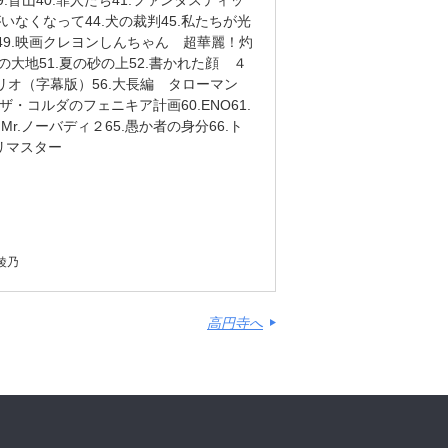
.盲山40.罪人たち41.ファンタスティッ
いなくなって44.犬の裁判45.私たちが光
る49.映画クレヨンしんちゃん 超華麗！灼
大地51.夏の砂の上52.書かれた顔 ４
のエリオ（字幕版）56.大長編 タローマン
ザ・コルダのフェニキア計画60.ENO61.
Mr.ノーバディ２65.愚か者の身分66.ト
ルリマスター
月綾乃
高円寺へ