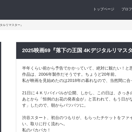
トップページ
プロフ
デジタルリマスター』
2025映画69『落下の王国 4Kデジタルリマス
半年くらい前から予告でかかっていて、絶対に観たい！と
作品は、2006年製作だそうです。ちょうど20年前。
私が映画を見始めたのは2018年の暮れなので、当然間に合
21日に４Ｋリバイバルが公開、しかし、この日は、さっき
あとから「恒例のお花の発表会が」と言われて、もう日が
す」したので、朝からパツパツに。
渋谷スタート、初台のつもりが、もらったチケットをファ
い、取りに行く流れへ。
私のバカバカ！