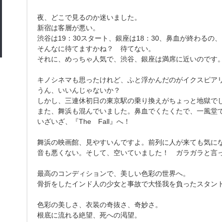
夜、どこで見るのか迷いました。
新宿は客層が悪い。
渋谷は19：30スタート、銀座は18：30、鼻血が終わるの、
そんなに待てますかね？ 待てない。
それに、めっちゃ人気で、渋谷、銀座は満席に近いのです
キノシネマも思ったけれど、ふと浮かんだのがイクスピア
うん、いいんじゃないか？
しかし、三連休初日の東京駅の乗り換えがちょっと地獄で
また、舞浜も混んでいました。鼻血でくたくたで、一風堂
いざいざ、『The Fall』へ！
舞浜の映画館、見やすいんですよ。前列に人が来ても気に
音も悪くない。そして、空いていました！ ガラガラと言
最高のコンディションで、美しい色彩の世界へ。
骨折をしたインド人の少女と事故で大怪我を負ったスタン
色彩の美しさ、衣装の奇抜さ、奇妙さ。
根底に流れる絶望、死への渇望。