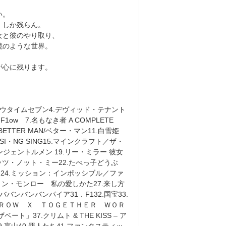
い。
」しか残らん。
女と彼のやり取り、
鏡のような世界。
が心に残ります。
。
ョウタイムセブン4.デヴィッド・テナント
w 7.名もなき者 A COMPLETE
ETTER MAN/ベター・マン11.白雪姫
I・NG SING15.マインクラフト／ザ・
.アンジェントルメン 19.リー・ミラー 彼女
イッツ・ノット・ミー22.たべっ子どうぶ
「24.ミッション：インポッシブル／ファ
リン・モンロー 私の愛しかた27.来し方
ババンバンバンパイア31．F132.国宝33.
ＭＯＲＲＯＷ Ｘ ＴＯＧＥＴＨＥＲ ＷＯＲ
ト」37.クリムト & THE KISS – ア