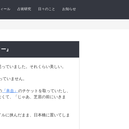
ィール
占術研究
日々のこと
お知らせ
ター』
思っていました。それくらい美しい。
っていません。
の
『鼻血』
のチケットを取っていたし、
なくて、「じゃあ、芝居の前にいきま
イルに挟んだまま、日本橋に置いてしま