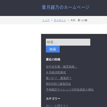
トップ
›
日々のこと
›
今日、買った物
最近の投稿
谷中全生庵「幽霊画展」
８月納涼歌舞伎
夏バテ？ 夏風邪？
第645回三越落語会
手相鑑定チャレンジ100名様超え御礼
カテゴリー
占い・心理テスト