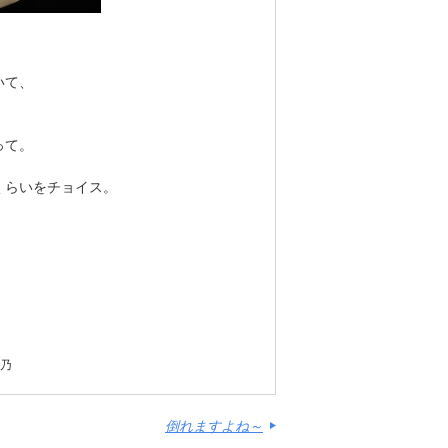
いて、
って。
、
くらいをチョイス。
。
綾乃
倒れますよね～