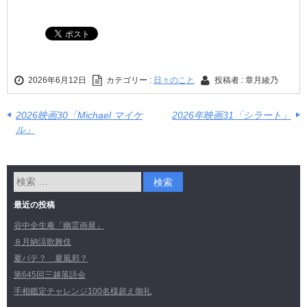
2026年6月12日
カテゴリー :
日々のこと
投稿者 : 章月綾乃
2026映画30「Michael マイケ
2026年映画31「シラート」
ル」
最近の投稿
谷中全生庵「幽霊画展」
８月納涼歌舞伎
夏バテ？ 夏風邪？
第645回三越落語会
手相鑑定チャレンジ100名様超え御礼