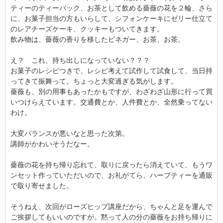
ティーのティーバック、お茶として飲める薔薇の花を２輪、さら
に、お菓子担当の方もいらして、シフォンケーキにゼリー仕立て
のレアチーズケーキ、クッキーもついてきます。
飲み物は、薔薇の香りを移したビネガー、お茶、お茶。
え？ これ、持ち出しになっていない？？？
お菓子のレシピつきで、レシピ考えて試作して試食して、当日持
ってきて振舞って。ちょっと大変過ぎる気がします。
薔薇も、別の用事もあったかもですが、わざわざ山形に行って買
いつけらえています。交通費とか、人件費とか、全然乗ってない
わけ。
大変バランスが悪いなと思った次第。
講師がかわいそうだなー。
薔薇の花を持ち帰り忘れて、取りに戻ったら消えていて、もうワ
ンセット作っていただいので、お礼がてら、ハーブティーを通販
で取り寄せました。
そうねえ、次回がローズヒップ講座だから、ちゃんと足を運んで
ご挨拶してもいいのですが。黙って人の分の薔薇をお持ち帰りに