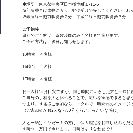
◆場所 東京都中央区日本橋室町１-11-6
※部屋番号は建物に入り、郵便受けで探してください。わ
※銀座線三越前駅徒歩２分、半蔵門線三越前駅徒歩３分
ご予約枠
事前のご予約は、奇数時間のみ４名様まで承ります。
ご予約方法は、後日お知らせします。
13時台 ４名様
15時台 ４名様
17時台 ４名様
お一人様15分目安ですが、同じ時間にいらした方と一緒に
ご自身の手相を人と比べることで、違いを実感できると思
つまり、４名様ご参加ならトータルで１時間弱のイメージ
（ご参加者がお2人なら30分くらい、みたいな感じ）
人と一緒はイヤだー！の方は、個人鑑定をお申し込みくだ
１時間１万円で承ります。日時はすり合わせで！