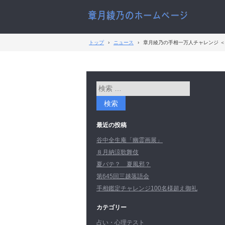
トップ
›
ニュース
›
章月綾乃の手相一万人チャレンジ 
最近の投稿
谷中全生庵「幽霊画展」
８月納涼歌舞伎
夏バテ？ 夏風邪？
第645回三越落語会
手相鑑定チャレンジ100名様超え御礼
カテゴリー
占い・心理テスト