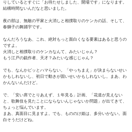
りしているとすぐに「お待たせしました、開場です」になります。
結構時間ないんだなと思いました。
夜の部は、無敵の平家と火消しと相撲取りのケンカの話、そして、
春獅子の舞踊宇です。
なんだろうなあ、これ、絶対もっと面白くなる要素はあると思うの
ですよ。
火消しと相撲取りのケンカなんて、みたいじゃん？
もう江戸の戯作者、天才？みたいな感じじゃん？
でも、なんかピッとハマらない。「やっちまえ」が決まらないせい
かもしれないし、初日で動きが固いせいかもしれないし。まあ、わ
かんないんだけど。
で、「安い席でとりあえず、１年見る」計画、「花道が見えない
と、歌舞伎を見たことにならないんじゃないか問題」が出てきて、
ちょっと悩んでいます。
まあ、真面目に見ますよ。でも、もののけ姫は、多分いかない。面
白そうだけどね。