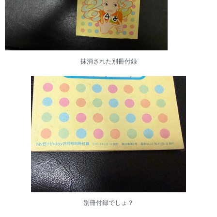
抹消された別冊付録
別冊付録でしょ？