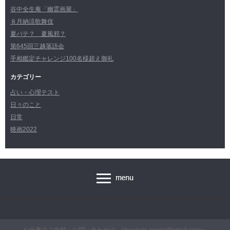
谷中全生庵「幽霊画展」
８月納涼歌舞伎
夏バテ？ 夏風邪？
第645回三越落語会
手相鑑定チャレンジ100名様超え御礼
カテゴリー
占い・心理テスト
日々のこと
日常
映画2022