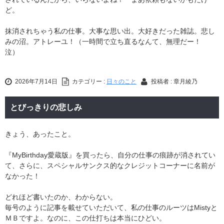
ど。
抹消されちゃう私の仕事。大事な思い出。大好きだった雑誌。悲し
みの沼。アトレーユ！（一時間で立ち直るなんて、無理だー！
泣）
2026年7月14日
カテゴリー :
日々のこと
投稿者 : 章月綾乃
とびっきりの悲しみ
きょう、あったこと。
『MyBirthday愛蔵版』を買ったら、自分の仕事の痕跡が消されてい
て、さらに、スペシャルサンクス的なクレジットコーナーに名前が
なかった！
どれほど書いたのか、わからない。
毎号のように記事を載せていただいて、私の仕事のルーツはMistyと
ＭＢですよ。なのに、この仕打ちは本当にひどい。