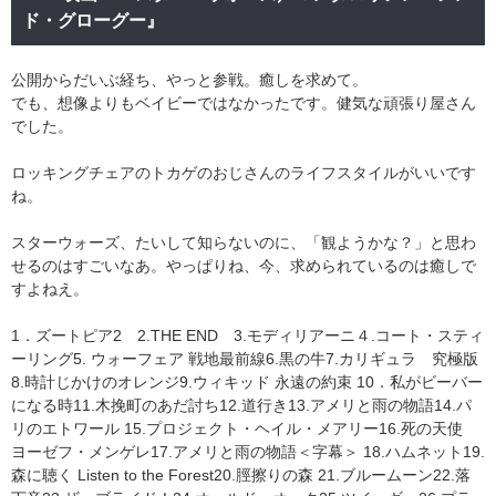
ド・グローグー』
公開からだいぶ経ち、やっと参戦。癒しを求めて。
でも、想像よりもベイビーではなかったです。健気な頑張り屋さん
でした。
ロッキングチェアのトカゲのおじさんのライフスタイルがいいです
ね。
スターウォーズ、たいして知らないのに、「観ようかな？」と思わ
せるのはすごいなあ。やっぱりね、今、求められているのは癒しで
すよねえ。
1．ズートピア2 2.THE END 3.モディリアーニ４.コート・スティ
ーリング5. ウォーフェア 戦地最前線6.黒の牛7.カリギュラ 究極版
8.時計じかけのオレンジ9.ウィキッド 永遠の約束 10．私がビーバー
になる時11.木挽町のあだ討ち12.道行き13.アメリと雨の物語14.パ
リのエトワール 15.プロジェクト・ヘイル・メアリー16.死の天使
ヨーゼフ・メンゲレ17.アメリと雨の物語＜字幕＞ 18.ハムネット19.
森に聴く Listen to the Forest20.脛擦りの森 21.ブルームーン22.落