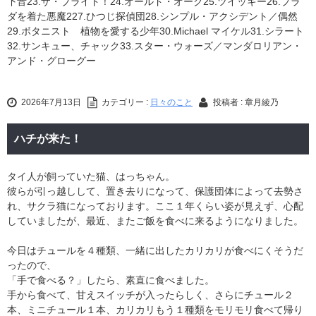
下音23.ザ・ブライド！24.オールド・オーク25.ツイッギー26.プラ
ダを着た悪魔227.ひつじ探偵団28.シンプル・アクシデント／偶然
29.ボタニスト 植物を愛する少年30.Michael マイケル31.シラート
32.サンキュー、チャック33.スター・ウォーズ／マンダロリアン・
アンド・グローグー
2026年7月13日
カテゴリー :
日々のこと
投稿者 : 章月綾乃
ハチが来た！
タイ人が飼っていた猫、はっちゃん。
彼らが引っ越しして、置き去りになって、保護団体によって去勢さ
れ、サクラ猫になっております。ここ１年くらい姿が見えず、心配
していましたが、最近、またご飯を食べに来るようになりました。
今日はチュールを４種類、一緒に出したカリカリが食べにくそうだ
ったので、
「手で食べる？」したら、素直に食べました。
手から食べて、甘えスイッチが入ったらしく、さらにチュール２
本、ミニチュール１本、カリカリもう１種類をモリモリ食べて帰り