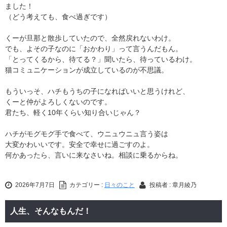
ました！
（どう考えても、食べ過ぎです）
くーが旦那と散歩していたので、全然戻れないわけ。
でも、よその子なのに「おかわり」って言うんだもん。
「とってくるから、待てる？」聞いたら、待っているわけ。
猫コミュニケーションが成立しているのが不思議。
もういっそ、ハチもうちの子になればいいと思うけれど、
くーと仲がよろしくないのです。
君たち、軽く10年くらい知り合いじゃん？
ハチがモグモグ手で食べて、ウニュウニュ言う姿は
大変かわいいです。安全で幸せに過ごすのよ。
何かあったら、言いに来なさいね。相談に乗るからね。
2026年7月7日
カテゴリー :
日々のこと
投稿者 : 章月綾乃
人生、そんなもんだ！