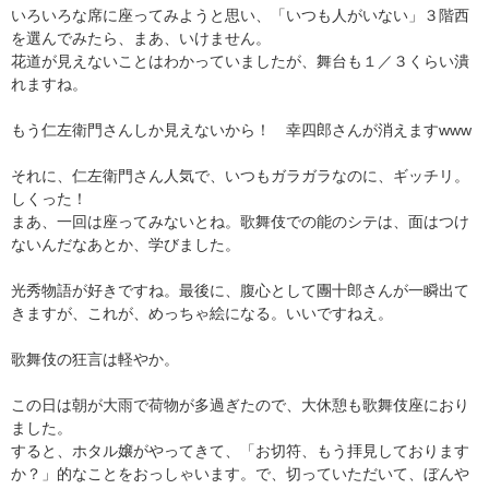
いろいろな席に座ってみようと思い、「いつも人がいない」３階西
を選んでみたら、まあ、いけません。
花道が見えないことはわかっていましたが、舞台も１／３くらい潰
れますね。
もう仁左衛門さんしか見えないから！ 幸四郎さんが消えますwww
それに、仁左衛門さん人気で、いつもガラガラなのに、ギッチリ。
しくった！
まあ、一回は座ってみないとね。歌舞伎での能のシテは、面はつけ
ないんだなあとか、学びました。
光秀物語が好きですね。最後に、腹心として團十郎さんが一瞬出て
きますが、これが、めっちゃ絵になる。いいですねえ。
歌舞伎の狂言は軽やか。
この日は朝が大雨で荷物が多過ぎたので、大休憩も歌舞伎座におり
ました。
すると、ホタル嬢がやってきて、「お切符、もう拝見しております
か？」的なことをおっしゃいます。で、切っていただいて、ぼんや