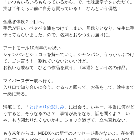
「いつもいろいろもらっているから」で、七味唐辛子をいただく。
実は半年くらい前に自分も買っている！ なんという偶然！
金継ぎ体験２回目へ。
手元が狂い、ベタベタ漆をつけてしまい、居残りとなり、先生に手
伝ってもらいました。ので、名刺とおやつをお届けに。
アートモール10周年のお祝い
シャンパンとショコラを持っていく。シャンパン、うっかりぶつけ
て、ゴン言う！ 割れていないといいけど。
お祝いも兼ねて、ひとつ作品を買う。《幸運》という名の作品。
マイバースデー展へ行く。
入り口で知り合いに会う。ぐるっと回って、お茶をして、途中まで
一緒に帰る。
帰宅して、「
とびきりの悲しみ
」に出会う。いやー、本当に何がど
うすると、そうなるのさ？ 事情があるなら、話を聞くよ？ い
や、もう関わりたくないかも。ショック過ぎて、立ち直れない。
もう来年からは、MBDXへの新年のメッセージ書かないよ。存在消
されているんだから、いらないよね？ まあ依頼もないかもだけ