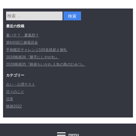
最近の投稿
夏バテ？ 夏風邪？
第645回三越落語会
手相鑑定チャレンジ100名様超え御礼
2026映画36『勝手にしやがれ』
2026映画35『映画ちいかわ 人魚の島のひみつ』
カテゴリー
占い・心理テスト
日々のこと
日常
映画2022